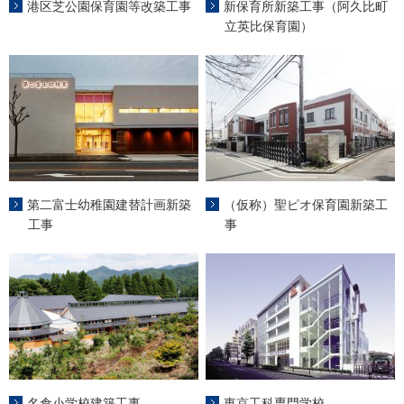
港区芝公園保育園等改築工事
新保育所新築工事（阿久比町
立英比保育園）
第二富士幼稚園建替計画新築
（仮称）聖ピオ保育園新築工
工事
事
名倉小学校建築工事
東京工科専門学校